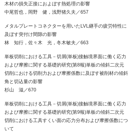
木材の損失正接におよぼす熱処理の影響
中尾哲也，岡野 健，浅野猪久夫／657
メタルプレートコネクターを用いたLVL継手の疲労特性に
及ぼす突付け間隙の影響
林 知行，佐々木 光，冬木敏夫／663
単板切削における工具－切屑(単板)接触境界面に働く応力
および摩擦に関する基礎的研究(第8報)単板の傾斜二次元
切削における切削力および摩擦係数に及ぼす被削材の傾斜
角と切込量の影響
杉山 滋／670
単板切削における工具－切屑(単板)接触境界面に働く応力
および摩擦に関する基礎的研究(第9報)単板の傾斜二次元
切削における工具すくい面の応力分布および摩擦係数につ
いて