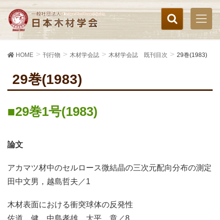
HOME
刊行物
木材学会誌
木材学会誌 既刊目次
29巻(1983)
29巻(1983)
29巻1号(1983)
論文
アカマツ材中のセルロース微結晶の三次元配向分布の測定
田中文男，越島哲夫／1
木材表面における衝突球体の反発性
佐道 健，中島孝雄，大平 章／8