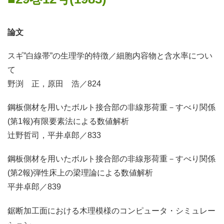
論文
スギ”白線帯”の生理学的特徴／細胞内容物と含水率につい
て
野渕 正，原田 浩／824
鋼板側材を用いたボルト接合部の非線形荷重－すべり関係
(第1報)有限要素法による数値解析
辻野哲司，平井卓郎／833
鋼板側材を用いたボルト接合部の非線形荷重－すべり関係
(第2報)弾性床上の梁理論による数値解析
平井卓郎／839
鋸断加工面における木理模様のコンピュータ・シミュレー