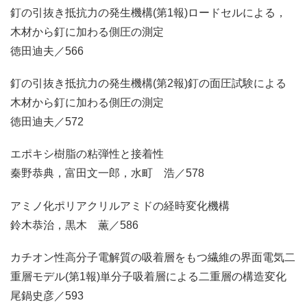
釘の引抜き抵抗力の発生機構(第1報)ロードセルによる，
木材から釘に加わる側圧の測定
徳田迪夫／566
釘の引抜き抵抗力の発生機構(第2報)釘の面圧試験による
木材から釘に加わる側圧の測定
徳田迪夫／572
エポキシ樹脂の粘弾性と接着性
秦野恭典，富田文一郎，水町 浩／578
アミノ化ポリアクリルアミドの経時変化機構
鈴木恭治，黒木 薫／586
カチオン性高分子電解質の吸着層をもつ繊維の界面電気二
重層モデル(第1報)単分子吸着層による二重層の構造変化
尾鍋史彦／593