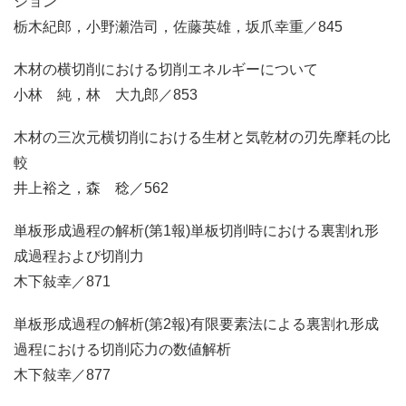
ション
栃木紀郎，小野瀬浩司，佐藤英雄，坂爪幸重／845
木材の横切削における切削エネルギーについて
小林 純，林 大九郎／853
木材の三次元横切削における生材と気乾材の刃先摩耗の比
較
井上裕之，森 稔／562
単板形成過程の解析(第1報)単板切削時における裏割れ形
成過程および切削力
木下敍幸／871
単板形成過程の解析(第2報)有限要素法による裏割れ形成
過程における切削応力の数値解析
木下敍幸／877