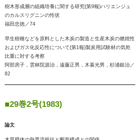
樹木形成層の組織培養に関する研究(第9報)ハリエンジュ
のカルスリグニンの性状
福田忠徳／74
早生樹種などを原料とした木炭の製造と生産木炭の燃焼性
およびガス化反応性について(第1報)製炭用試験材の気乾
比重に対する考察
阿部房子，雲林院源治，遠藤正男，木暮光男，杉浦銀治／
82
29巻2号(1983)
論文
木質壁体の熱貫流抵抗と断面構成との関係