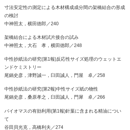
寸法安定性の測定による木材構成成分間の架橋結合の形成
の検討
中神照太，横田徳郎／240
架橋結合による木材試片接合の試み
中神照太，大石 孝，横田徳郎／248
中性抄紙法の研究(第1報)反応性サイズ処理のウェットエ
ンドケミストリー
尾鍋史彦，津野誠一，臼田誠人，門屋 卓／258
中性抄紙法の研究(第2報)中性サイズ紙の物性
尾鍋史彦，桑原孝之，臼田誠人，門犀 卓／266
バイオマスの有効利用(第1報)針葉に含まれる精油につい
て
谷田貝光克，高橋利夫／274