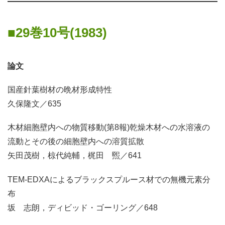
29巻10号(1983)
論文
国産針葉樹材の晩材形成特性
久保隆文／635
木材細胞壁内への物質移動(第8報)乾燥木材への水溶液の
流動とその後の細胞壁内への溶質拡散
矢田茂樹，椋代純輔，梶田 煕／641
TEM-EDXAによるブラックスプルース材での無機元素分
布
坂 志朗，ディビッド・ゴーリング／648