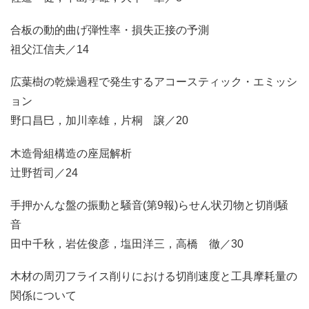
合板の動的曲げ弾性率・損失正接の予測
祖父江信夫／14
広葉樹の乾燥過程で発生するアコースティック・エミッシ
ョン
野口昌巳，加川幸雄，片桐 譲／20
木造骨組構造の座屈解析
辻野哲司／24
手押かんな盤の振動と騒音(第9報)らせん状刃物と切削騒
音
田中千秋，岩佐俊彦，塩田洋三，高橋 徹／30
木材の周刃フライス削りにおける切削速度と工具摩耗量の
関係について