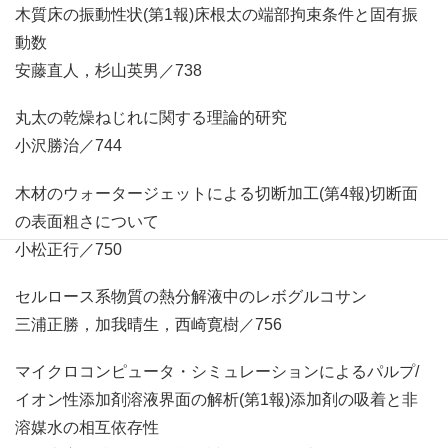
木質床の振動性状(第1報)床根太の端部拘束条件と固有振
動数
安藤直人，杉山英男／738
丸太の乾燥ねじれに関する理論的研究
小沢勝治／744
木材のウォータージェットによる切断加工(第4報)切断面
の表面粗さについて
小松正行／750
セルロース系物質の熱分解液中のレボグルコサン
三浦正勝，加我晴生，西崎寛樹／756
マイクロコンピュータ・シミュレーションによるパルプ/
イオン性添加剤溶液界面の解析(第1報)添加剤の吸着と非
溶媒水の相互依存性