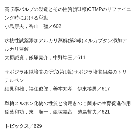
高収率パルプの製造とその性質(第1報)CTMPのリファイニ
ング時における挙動
小島康夫，香山 彊／602
求核性試薬添加アルカリ蒸解(第3報)メルカプタン添加ア
ルカリ蒸解
大原誠資，飯塚堯介，中野準三／611
サポジラ組織培養の研究(第1報)サポジラ培養組織のトリ
テルペン
細見和雄，禧住俊郎，善本知孝，伊東禧男／617
単糖スルホン化物の性質と食用きのこ菌糸の生育促進作用
稲葉和功，東 順一，飯塚義富，越島哲夫／621
トピックス
／629