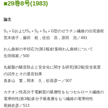
29巻8号(1983)
論文
S
＋GおよびS
＋S
＋S
＋G型のゼラチン繊維の出現過程
1
1
2
3
荒木徳子，藤田 稔，佐伯 浩，原田 浩／491
わん曲材の半径応力(第1報)針葉樹わん曲材について
生田晴家／500
丸鋸盤の騒音防止と安全化に関する研究(第2報)安全装置
の試作とその遮音効果
喜多山 繁，岡本 久，杉原彦一／507
カチオン性高分子電解質の吸層性をもつセルロース繊維の
電導特性(第3報)多分子吸着層をもつ繊維の電導特性
尾鍋史彦／513