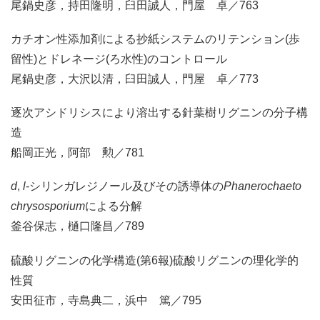
尾鍋史彦，持田隆明，臼田誠人，門屋 卓／763
カチオン性添加剤による抄紙システムのリテンション(歩
留性)とドレネージ(ろ水性)のコントロール
尾鍋史彦，大沢以清，臼田誠人，門屋 卓／773
逐次アシドリシスにより溶出する針葉樹リグニンの分子構
造
船岡正光，阿部 勲／781
d
,
l
-シリンガレジノール及びその誘導体の
Phanerochaeto
chrysosporium
による分解
釜谷保志，樋口隆昌／789
硫酸リグニンの化学構造(第6報)硫酸リグニンの理化学的
性質
安田征市，寺島典二，浜中 篤／795