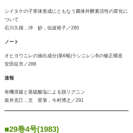
シイタケの子実体形成にともなう菌体外酵素活性の変化に
ついて
石川久雄，沖 妙，仙波裕子／280
ノート
オヒヨウニレの抽出成分(第6報)ラシニレンBの修正構造
安田征市／288
速報
有機溶媒と亜硫酸塩による脱リグニン
坂井克己，文 星筆，今村博之／291
29巻4号(1983)