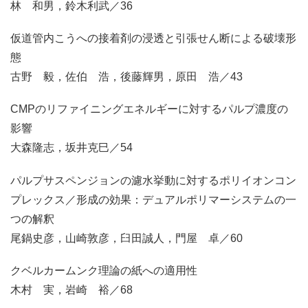
林 和男，鈴木利武／36
仮道管内こうへの接着剤の浸透と引張せん断による破壊形
態
古野 毅，佐伯 浩，後藤輝男，原田 浩／43
CMPのリファイニングエネルギーに対するパルプ濃度の
影響
大森隆志，坂井克巳／54
パルプサスペンジョンの濾水挙動に対するポリイオンコン
プレックス／形成の効果：デュアルポリマーシステムの一
つの解釈
尾鍋史彦，山崎敦彦，臼田誠人，門屋 卓／60
クベルカームンク理論の紙への適用性
木村 実，岩崎 裕／68