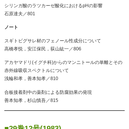
シリンガ酸のラツカーゼ酸化におけるpHの影響
石原達夫／801
ノート
スギトビグサレ材のフェノール性成分について
高橋孝悦，安江保民，荻山紘一／806
アカヤマドリ(イグチ科)からのマンニトールの単離とその
赤外線吸収スペクトルについて
浅輪和孝，善本知孝／810
合板接着剤中の薬剤による防腐効果の発現
善本知孝，杉山慎吾／815
29巻12号(1983)