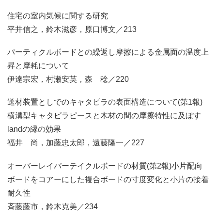
住宅の室内気候に関する研究
平井信之，鈴木滋彦，原口博文／213
パーティクルボードとの繰返し摩擦による金属面の温度上
昇と摩耗について
伊達宗宏，村瀬安英，森 稔／220
送材装置としでのキャタピラの表面構造について(第1報)
横溝型キャタピラピースと木材の間の摩擦特性に及ぼす
landの縁の効果
福井 尚，加藤忠太郎，遠藤隆一／227
オーバーレイパーテイクルボードの材質(第2報)小片配向
ボードをコアーにした複合ボードの寸度変化と小片の接着
耐久性
斉藤藤市，鈴木克美／234