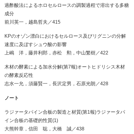
過酢酸法によるホロセルロースの調製過程で溶出する多糖
成分
前川英一，越島哲夫／415
KPのオゾン漂白におけるセルロース及びリグニンの分解
速度に及ぼすシュウ酸の影響
上嶋 洋，藤井利郎，赤松 勲，中山繁樹／422
木材の酵素による加水分解(第7報)オートヒドリシス木材
の酵素反応性
志水一允，須藤賢一，長沢定男，石原光朗／428
ノート
ラジァータパイン合板の製造と材質(第1報)ラジァータパ
イン合板の基礎的性質(1)
大熊幹章，信田 聡，大橋 誠／438