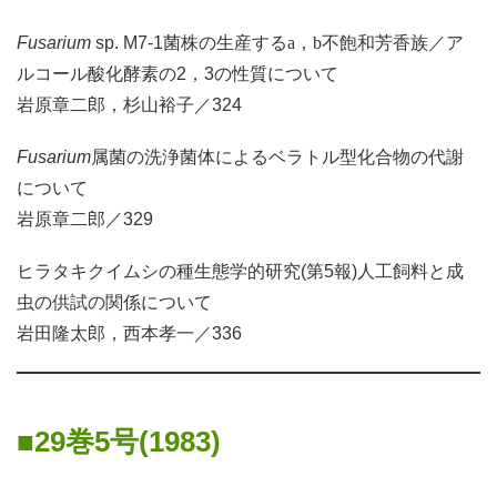
Fusarium
sp. M7-1菌株の生産する
a
，
b
不飽和芳香族／ア
ルコール酸化酵素の2，3の性質について
岩原章二郎，杉山裕子／324
Fusarium
属菌の洗浄菌体によるベラトル型化合物の代謝
について
岩原章二郎／329
ヒラタキクイムシの種生態学的研究(第5報)人工飼料と成
虫の供試の関係について
岩田隆太郎，西本孝一／336
29巻5号(1983)