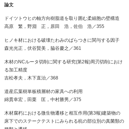
論文
ドイツトウヒの軸方向樹脂道を取り囲む柔細胞の壁構造
高原 繁，野淵 正，原田 浩，佐伯 浩／355
ヒノキ材における破壊たわみのばらつきに関与する因子
森光光正，伏谷賢美，脇谷慶之／361
木材のNCルータ切削に関する研究(第2報)周刃切削におけ
る加工精度
吉松孝夫，木下直治／368
道産広葉樹単板積層材の家具への利用
綿貫幸宏，田栗 匡，中村勝男／375
木材腐朽における微生物遷移と相互作用(第3報)建築物の
床下でのステークテストにみられる杭の部位別の真菌類の