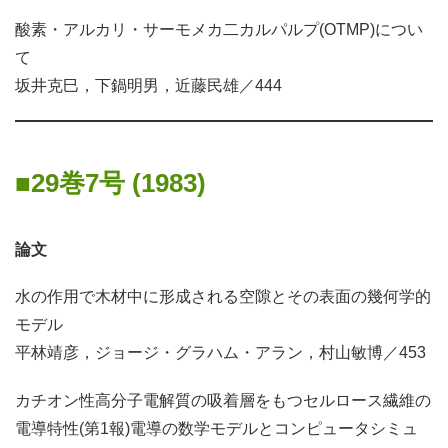
酸素・アルカリ・サーモメカ二カルパルプ(OTMP)につい
て
坂井克巳，下鍋明男，近藤民雄／444
29巻7号 (1983)
論文
水の作用で木材中に形成される空隙とその表面の幾何学的
モデル
平林靖彦，ジョージ・グラハム・アラン，村山敏博／453
カチオン性高分子電解質の吸着層をもつセルロース繊維の
電導特性(第1報)電導の数学モデルとコンピュータシミュ