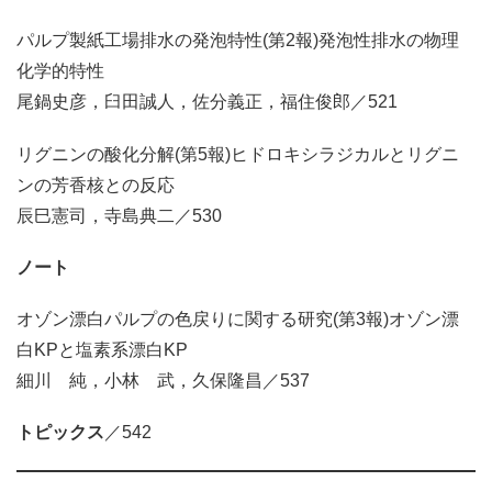
パルプ製紙工場排水の発泡特性(第2報)発泡性排水の物理
化学的特性
尾鍋史彦，臼田誠人，佐分義正，福住俊郎／521
リグニンの酸化分解(第5報)ヒドロキシラジカルとリグニ
ンの芳香核との反応
辰巳憲司，寺島典二／530
ノート
オゾン漂白パルプの色戻りに関する研究(第3報)オゾン漂
白KPと塩素系漂白KP
細川 純，小林 武，久保隆昌／537
トピックス
／542