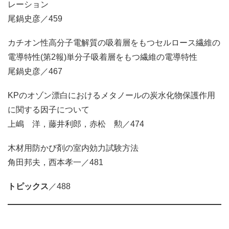
レーション
尾鍋史彦／459
カチオン性高分子電解質の吸着層をもつセルロース繊維の
電導特性(第2報)単分子吸着層をもつ繊維の電導特性
尾鍋史彦／467
KPのオゾン漂白におけるメタノールの炭水化物保護作用
に関する因子について
上嶋 洋，藤井利郎，赤松 勲／474
木材用防かび剤の室内効力試験方法
角田邦夫，西本孝一／481
トピックス
／488