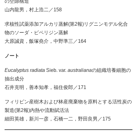
の空隙構造
山内龍男，村上浩二／158
求核性試薬添加アルカリ蒸解(第2報)リグニンモデル化合
物のソーダ・ピペリジン蒸解
大原誠資，飯塚堯介，中野準三／164
ノート
Eucalyptus radiata
Sieb. var.
australiana
の組織培養細胞の
抽出成分
石井克明，善本知孝，福住俊郎／171
フィリピン産樹木および林産廃棄物を原料とする活性炭の
製造(第2報)内熱や流動賦活法
細田英雄，新川一彦，石橋一二，野田良男／175