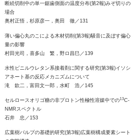
断続切削中の単一鋸歯側面の温度分布(第2報)みぞ切りの
場合
奥村正悟，杉原彦一，奥田 徹／131
薄い偏心丸のこによる木材切削(第3報)騒音に及ぼす偏心
量の影響
村田光司，喜多山 繁，野ロ昌巳／139
水性ビニルウレタン系接着剤に関する研究(第3報)イソシ
アネート基の反応メカニズムについて
滝 欽二，富田文一郎，水町 浩／145
13
セルロースオリゴ糖の非プロトン性極性溶媒中での
C-
NMRスペクトル
石井 忠／153
広葉樹パルプの基礎的研究(第3報)広葉樹構成要素シート