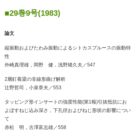
29巻9号(1983)
論文
縦振動およびたわみ振動によるシトカスプルースの振動特
性
外崎真理雄，岡野 健，浅野猪久夫／547
2層釘着梁の非線形曲げ解析
辻野哲司，小泉章夫／553
タッピング形インサートの強度性能(第1報)引抜抵抗にお
よぼすねじ込み深さ，下孔径およびねじ形状の影響につい
て
赤松 明，古澤富志雄／558