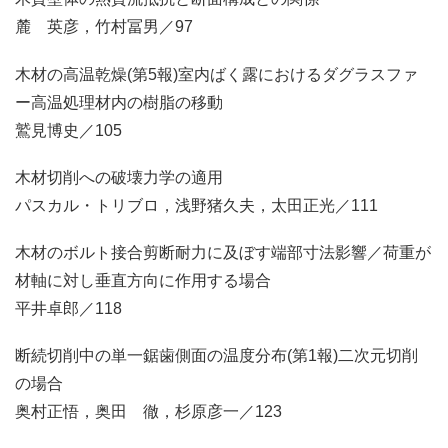
麓 英彦，竹村冨男／97
木材の高温乾燥(第5報)室内ばく露におけるダグラスファ
ー高温処理材内の樹脂の移動
鷲見博史／105
木材切削への破壊力学の適用
パスカル・トリブロ，浅野猪久夫，太田正光／111
木材のボルト接合剪断耐力に及ぼす端部寸法影響／荷重が
材軸に対し垂直方向に作用する場合
平井卓郎／118
断続切削中の単一鋸歯側面の温度分布(第1報)二次元切削
の場合
奥村正悟，奥田 徹，杉原彦一／123