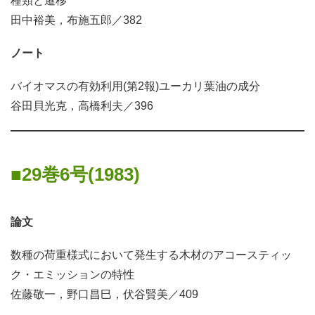
種類と遷移
田中裕美，布施五郎／382
ノート
バイオマスの有効利用(第2報)ユーカリ葉油の成分
谷田貝光克，高橋利夫／396
29巻6号(1983)
論文
数種の荷重様式において発生する木材のアコースティッ
ク・エミッションの特性
佐藤敬一，野口昌巳，伏谷賢美／409