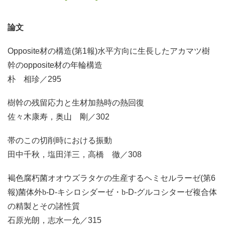
論文
Opposite材の構造(第1報)水平方向に生長したアカマツ樹
幹のopposite材の年輪構造
朴 相珍／295
樹幹の残留応力と生材加熱時の熱回復
佐々木康寿，奥山 剛／302
帯のこの切削時における振動
田中千秋，塩田洋三，高橋 徹／308
褐色腐朽菌オオウズラタケの生産するヘミセルラーゼ(第6
報)菌体外
b
-D-キシロシダーゼ・
b
-D-グルコシターゼ複合体
の精製とその諸性質
石原光朗，志水一允／315