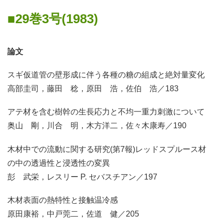
29巻3号(1983)
論文
スギ仮道管の壁形成に伴う各種の糖の組成と絶対量変化
高部圭司，藤田 稔，原田 浩，佐伯 浩／183
アテ材を含む樹幹の生長応力と不均一重力刺激について
奥山 剛，川合 明，木方洋二，佐々木康寿／190
木材中での流動に関する研究(第7報)レッドスプルース材
の中の透過性と浸透性の変異
彭 武栄，レスリー P. セバスチアン／197
木材表面の熱特性と接触温冷感
原田康裕，中戸莞二，佐道 健／205