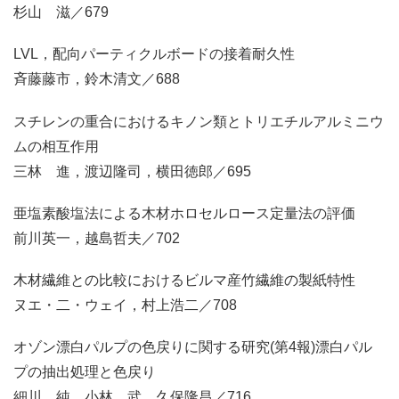
杉山 滋／679
LVL，配向パーティクルボードの接着耐久性
斉藤藤市，鈴木清文／688
スチレンの重合におけるキノン類とトリエチルアルミニウ
ムの相互作用
三林 進，渡辺隆司，横田徳郎／695
亜塩素酸塩法による木材ホロセルロース定量法の評価
前川英一，越島哲夫／702
木材繊維との比較におけるビルマ産竹繊維の製紙特性
ヌエ・二・ウェイ，村上浩二／708
オゾン漂白パルプの色戻りに関する研究(第4報)漂白パル
プの抽出処理と色戻り
細川 純，小林 武，久保隆昌／716