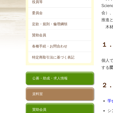
役員等
Sci
会）
委員会
推進
定款・規則・倫理綱領
木材
賛助会員
１
各種手続・お問合わせ
特定商取引法に基づく表記
個人
する
公募・助成・求人情報
２
資料室
学
賛助会員
シ