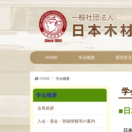
HOME
学会概要
環境宣言
HOME
学会概要
学
学会概要
会長挨拶
日
入会・退会・登録情報等の案内
日