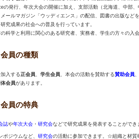
enceの発行、年次大会の開催に加え、支部活動（北海道、中部
、メールマガジン「ウッディエンス」の配信、図書の出版など
と研究成果の社会への普及を行っています。
の科学と利用に関心のある研究者、実務者、学生の方々の入会
．会員の種類
で加入する
正会員
、
学生会員
、本会の活動を賛助する
賛助会員
団体会員
があります。
．会員の特典
会誌
や
年次大会
・
研究会
などで研究成果を発表することができ
ンポジウムなど、
研究会
の活動に参加できます。☆組織と材質