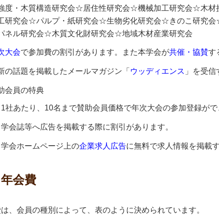
強度・木質構造研究会☆居住性研究会☆機械加工研究会☆木材
工研究会☆パルプ・紙研究会☆生物劣化研究会☆きのこ研究会
パネル研究会☆木質文化財研究会☆地域木材産業研究会
次大会
で参加費の割引があります。また本学会が
共催・協賛
す
新の話題を掲載したメールマガジン「
ウッディエンス
」を受信
助会員の特典
1社あたり、10名まで賛助会員価格で年次大会の参加登録がで
学会誌等へ広告を掲載する際に割引があります。
学会ホームページ上の
企業求人広告
に無料で求人情報を掲載
．年会費
費は、会員の種別によって、表のように決められています。