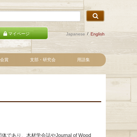
マイページ
Japanese
English
会賞
支部・研究会
用語集
り、木材学会誌やJournal of Wood