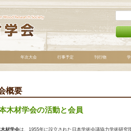
年次大会
行事予定
刊行物
学
会概要
本木材学会の活動と会員
本木材学会
は、1955年に設立された日本学術会議協力学術研究団体であ