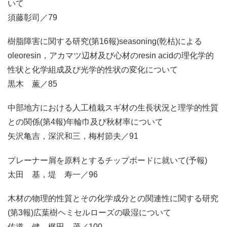
いて
須藤彰司／79
樹脂障害に関する研究(第16報)seasoning(乾枯)による
oleoresin，アカマツ辺材及び心材のresin acidの理化学的
性状と化学組成及び光学的性状の変化について
黒木 薫／85
中部地方における人工植栽スギ材の生長状況と理学的性質
との関係(第4報)年輪巾及び秋材率について
矢沢亀吉，深沢和三，梅村節夫／91
プレーナー屑を原料とするチップボードに就いて(予報)
太田 基，堤 寿一／96
木材の物理的性質とその化学成分との関連性に関する研究
(第3報)広葉樹ヘミセルローズの吸湿について
佐道 健，梶田 茂／100