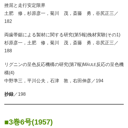
挫屈と走行安定限界
土肥 修，杉原彦一，菊川 茂，斎藤 勇，谷尻正三／
182
両歯帯鋸による製材に関する研究(第5報)挽材実験(その1)
杉原彦一，土肥 修，菊川 茂，斎藤 勇，谷尻正三／
188
リグニンの呈色反応機構の研究(第7報)M
反応の呈色機
ÄULE
構(4)
中野準三，平川公夫，石津 敦，右田伸彦／194
抄録
／198
3巻6号(1957)