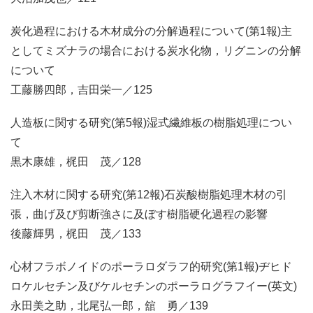
炭化過程における木材成分の分解過程について(第1報)主
としてミズナラの場合における炭水化物，リグニンの分解
について
工藤勝四郎，吉田栄一／125
人造板に関する研究(第5報)湿式繊維板の樹脂処理につい
て
黒木康雄，梶田 茂／128
注入木材に関する研究(第12報)石炭酸樹脂処理木材の引
張，曲げ及び剪断強さに及ぼす樹脂硬化過程の影響
後藤輝男，梶田 茂／133
心材フラボノイドのポーラロダラフ的研究(第1報)ヂヒド
ロケルセチン及びケルセチンのポーラログラフイー(英文)
永田美之助，北尾弘一郎，舘 勇／139