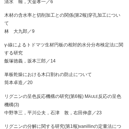
清水 翰，大金孝一／6
木材の含水率と切削加工との関係(第2報)穿孔加工につい
て
林 大九郎／9
γ-線によるトドマツ生材円板の相対的水分分布検定法に関
する研究
飯塚徳義，坂本三郎／14
単板乾燥における木口割れの防止について
筒本卓造／20
リグニンの呈色反応機構の研究(第6報) M
反応の呈色
ÄULE
機構(3)
中野準三，平川公夫，石津 敦，右田伸彦／23
リグニンの分解に関する研究(第1報)vanillinの定量法につ