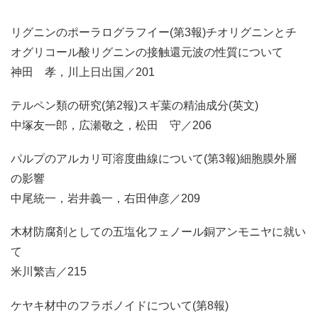
リグニンのポーラログラフイー(第3報)チオリグニンとチ
オグリコール酸リグニンの接触還元波の性質について
神田 孝，川上日出国／201
テルペン類の研究(第2報)スギ葉の精油成分(英文)
中塚友一郎，広瀬敬之，松田 守／206
パルプのアルカリ可溶度曲線について(第3報)細胞膜外層
の影響
中尾統一，岩井義一，右田伸彦／209
木材防腐剤としての五塩化フェノール銅アンモニヤに就い
て
米川繁吉／215
ケヤキ材中のフラボノイドについて(第8報)