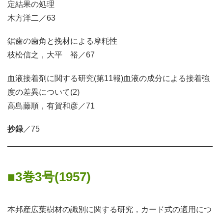
定結果の処理
木方洋二／63
鋸歯の歯角と挽材による摩粍性
枝松信之，大平 裕／67
血液接着剤に関する研究(第11報)血液の成分による接着強
度の差異について(2)
高島藤順，有賀和彦／71
抄録
／75
3巻3号(1957)
本邦産広葉樹材の識別に関する研究，カード式の適用につ