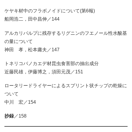
ケヤキ材中のフラボノイドについて(第6報)
船岡浩二，田中昌伸／144
アルカリパルプに残存するリグニンのフエノール性水酸基
の量について
神田 孝，松本庸夫／147
トネリコバノカエデ材昆虫食害部の抽出成分
近藤民雄，伊藤博之，須田元茂／151
ロータリードライヤーによるスプリント状チップの乾燥に
ついて
中川 宏／154
抄録
／158