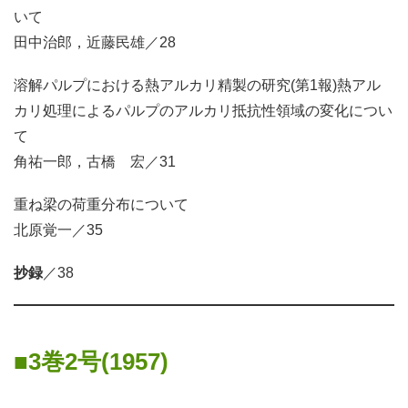
いて
田中治郎，近藤民雄／28
溶解パルプにおける熱アルカリ精製の研究(第1報)熱アル
カリ処理によるパルプのアルカリ抵抗性領域の変化につい
て
角祐一郎，古橋 宏／31
重ね梁の荷重分布について
北原覚一／35
抄録
／38
3巻2号(1957)