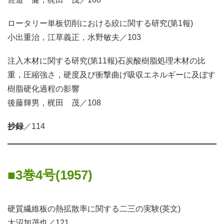
ロータリー単板切削における絞に関する研究(第1報)
小出重治，江草義正，水野敏夫／103
注入木材に関する研究(第11報)石炭酸樹脂処理木材の比
重，圧縮強さ，硬度及び衝撃曲げ吸収エネルギーに及ぼす
樹脂硬化過程の影響
後藤輝男，梶田 茂／108
抄録
／114
3巻4号(1957)
硬質繊維板の熱拡散率に関する二三の実験(英文)
大沼加茂也／121