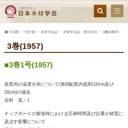
HOME
刊行物
木材学会誌
木材学会誌 既刊目次
3巻(1957)
3巻(1957)
3巻1号(1957)
炭窯内の温度分布について(第6報)窯内低部(10cm及び
20cm)の場合
吉村 貢／1
チップボードの製造時における圧締時間及び比重が材質に
及ぼす影響について