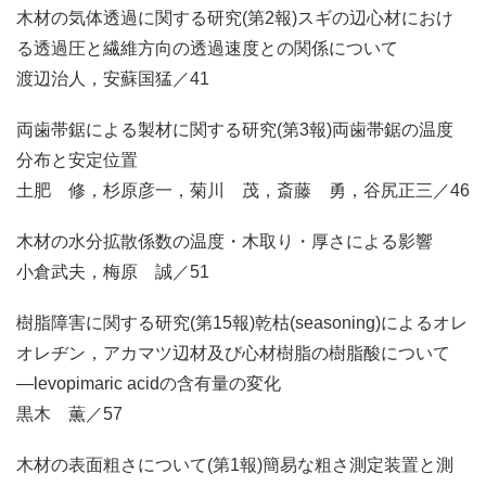
木材の気体透過に関する研究(第2報)スギの辺心材におけ
る透過圧と繊維方向の透過速度との関係について
渡辺治人，安蘇国猛／41
両歯帯鋸による製材に関する研究(第3報)両歯帯鋸の温度
分布と安定位置
土肥 修，杉原彦一，菊川 茂，斎藤 勇，谷尻正三／46
木材の水分拡散係数の温度・木取り・厚さによる影響
小倉武夫，梅原 誠／51
樹脂障害に関する研究(第15報)乾枯(seasoning)によるオレ
オレヂン，アカマツ辺材及び心材樹脂の樹脂酸について
―levopimaric acidの含有量の変化
黒木 薫／57
木材の表面粗さについて(第1報)簡易な粗さ測定装置と測