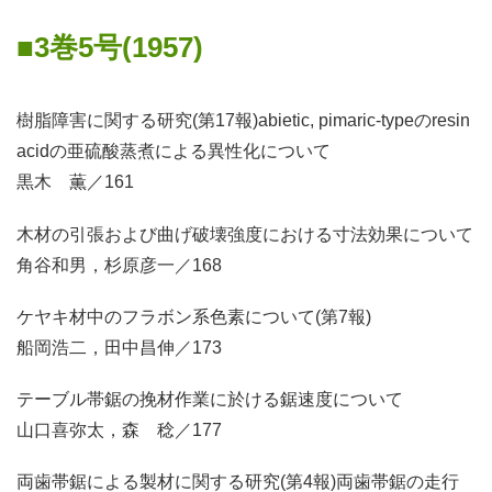
3巻5号(1957)
樹脂障害に関する研究(第17報)abietic, pimaric-typeのresin
acidの亜硫酸蒸煮による異性化について
黒木 薫／161
木材の引張および曲げ破壊強度における寸法効果について
角谷和男，杉原彦一／168
ケヤキ材中のフラボン系色素について(第7報)
船岡浩二，田中昌伸／173
テーブル帯鋸の挽材作業に於ける鋸速度について
山口喜弥太，森 稔／177
両歯帯鋸による製材に関する研究(第4報)両歯帯鋸の走行