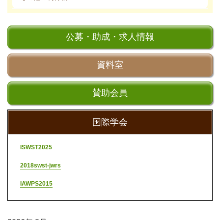
公募・助成・求人情報
資料室
賛助会員
国際学会
ISWST2025
2018swst-jwrs
IAWPS2015