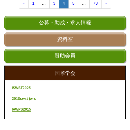
«
1
…
3
4
5
…
73
»
公募・助成・求人情報
資料室
賛助会員
国際学会
ISWST2025
2018swst-jwrs
IAWPS2015