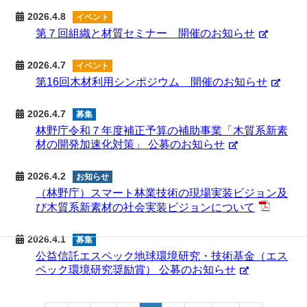
2026.4.8
イベント
第７回組織と材質セミナー 開催のお知らせ
2026.4.7
イベント
第16回木材利用シンポジウム 開催のお知らせ
2026.4.7
募集
林野庁令和７年度補正予算の補助事業「木質系新素
材の開発加速化対策」 公募のお知らせ
2026.4.2
お知らせ
（林野庁）スマート林業技術の現場実装ビジョン及
び木質系新素材の社会実装ビジョンについて
2026.4.1
募集
公益信託エスペック地球環境研究・技術基金（エス
ペック環境研究奨励賞） 公募のお知らせ