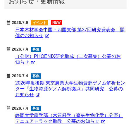
お知らせ・更新情報
2026.7.9
NEW
イベント
日本木材学会中国・四国支部 第37回研究発表会 開
催のお知らせ
2026.7.4
募集
（公財）PHOENIX研究助成（二次募集）公募のお
知らせ
2026.7.4
募集
2026年度後期 東京農業大学生物資源ゲノム解析セン
ター「生物資源ゲノム解析拠点」共同研究 公募の
お知らせ
2026.7.4
募集
静岡大学農学部（木質科学（森林生物化学）分野）
テニュアトラック助教 公募のお知らせ