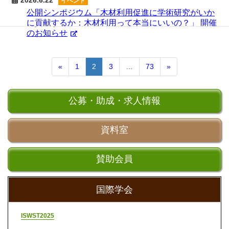
イベント
公開シンポジウム「木材利用促進に学術研究がいか
に貢献するか：木材利用って本当にいいの？」 開催
のお知らせ
«
1
2
3
…
73
»
公募・助成・求人情報
資料室
賛助会員
国際学会
ISWST2025