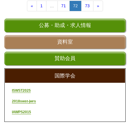
«
1
…
71
72
73
»
公募・助成・求人情報
資料室
賛助会員
国際学会
ISWST2025
2018swst-jwrs
IAWPS2015