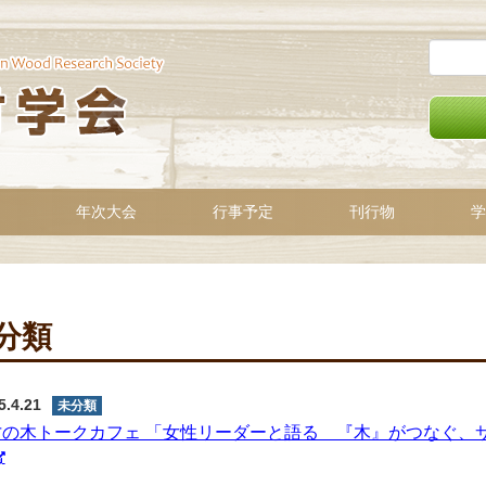
年次大会
行事予定
刊行物
学
分類
5.4.21
未分類
才の木トークカフェ 「女性リーダーと語る 『木』がつなぐ、