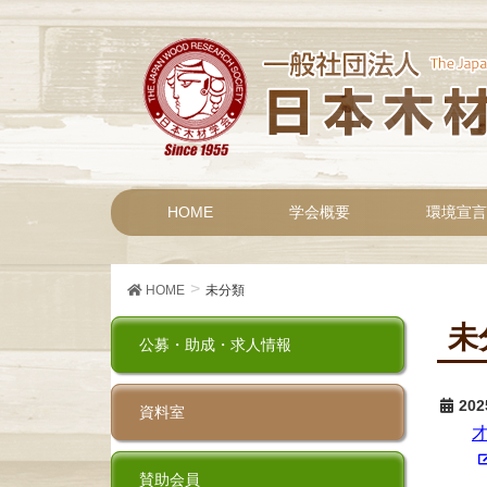
HOME
学会概要
環境宣言
HOME
未分類
未
公募・助成・求人情報
202
資料室
賛助会員