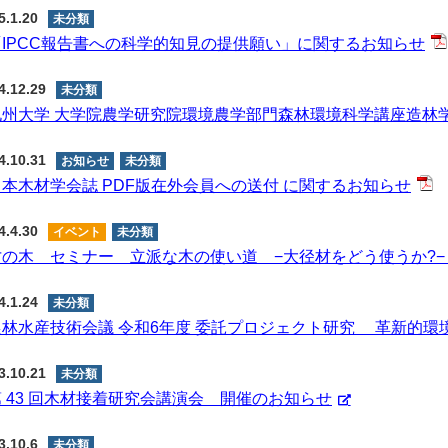
5.1.20
未分類
「IPCC報告書への科学的知見の提供願い」に関するお知らせ
4.12.29
未分類
九州大学 大学院農学研究院環境農学部門森林環境科学講座造林
4.10.31
お知らせ
未分類
日本木材学会誌 PDF版在外会員への送付 に関するお知らせ
4.4.30
イベント
未分類
の木 セミナー ⽴派な⽊の使い道 −⼤径材をどう使うか?− Pa
4.1.24
未分類
農林水産技術会議 令和6年度 委託プロジェクト研究 革新的
3.10.21
未分類
第 43 回⽊材接着研究会講演会 開催のお知らせ
3.10.6
未分類