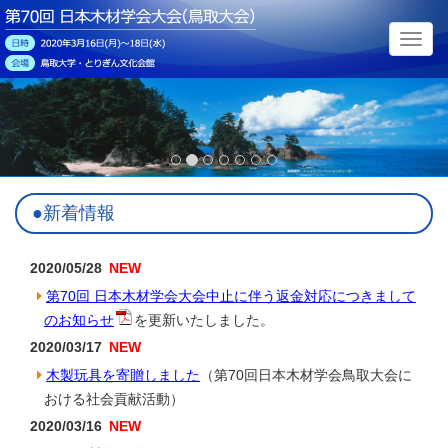
メ
ニ
ュ
ー
●新着情報
2020/05/28
第70回 日本木材学会大会中止に伴う返金対応につきまして
のお知らせ
を更新いたしました。
2020/03/17
木製玩具を寄贈しました
（第70回日本木材学会鳥取大会に
おける社会貢献活動）
2020/03/16